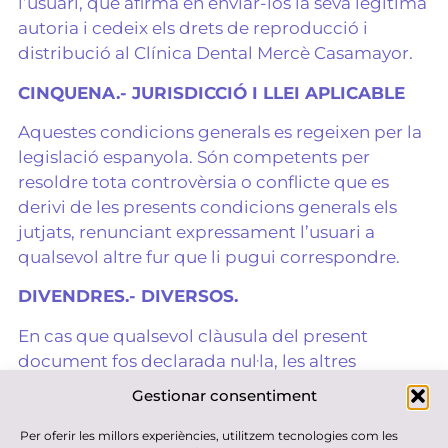
l’usuari, que afirma en enviar-los la seva legítima
autoria i cedeix els drets de reproducció i
distribució al Clínica Dental Mercè Casamayor.
CINQUENA.- JURISDICCIÓ I LLEI APLICABLE
Aquestes condicions generals es regeixen per la
legislació espanyola. Són competents per
resoldre tota controvèrsia o conflicte que es
derivi de les presents condicions generals els
jutjats, renunciant expressament l’usuari a
qualsevol altre fur que li pugui correspondre.
DIVENDRES.- DIVERSOS.
En cas que qualsevol clàusula del present
document fos declarada nul·la, les altres
clàusules continuaran vigents i s’interpretaran
Gestionar consentiment
tenint en compte la voluntat de les parts i la
finalitat mateixa de les presents condicions
Per oferir les millors experiències, utilitzem tecnologies com les